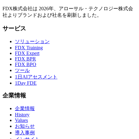
FDX株式会社は 2026年、アローサル・テクノロジー株式会
社よりブランドおよび社名を刷新しました。
サービス
ソリューション
FDX Training
FDX Expert
FDX BPR
FDX BPO
ツール
1日AIアセスメント
1Day FDE
企業情報
企業情報
History
Values
お知らせ
導入事例