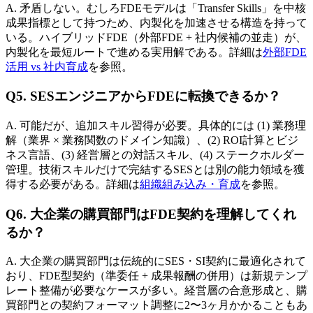
A. 矛盾しない。​むしろFDEモデルは​「Transfer Skills」を​中核
成果指標と​して​持つため、​内製化を​加速させる​構造を​持って
いる。​ハイブリッドFDE​（外部​FDE + 社内候補の​並走）が、​
内製化を​最短ルートで​進める​実用解である。​詳細は
外部​FDE
活用 vs 社内育成
を参照。
Q5. SESエンジニアから​​FDEに​​転換できるか？
A. 可能だが、​追加スキル習得が​必要。​具体的には​ (1) 業務理
解​（業界 × 業務関数の​ドメイン知識）、​(2) ROI計算と​ビジ
ネス言語、​(3) 経営層との​対話スキル、​(4) ステークホルダー
管理。​技術スキルだけで​完結する​SESとは​別の​能力領域を​獲
得する​必要が​ある。​詳細は
組織組み込み・育成
を参照。
Q6. 大企業の​​購買部門は​​FDE契約を​​理解してくれ
るか？
A. 大企業の​購買部門は​伝統的に​SES・SI契約に​最適化されて
おり、​FDE型契約​（準委任 + 成果報酬の​併用）は​新規テンプ
レート整備が​必要な​ケースが​多い。​経営層の​合意形成と、​購
買部門との​契約フォーマット調整に​2〜3ヶ月かかる​こともあ