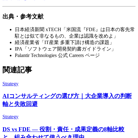
出典・参考文献
日本経済新聞 xTECH​「米国流『FDE』は​日本の​客先常
駐とは​似て​非なる​もの、​企業は​認識を​改めよ」
経済産業省​「IT産業 多重下請け構造の​課題」
IPA​「ソフトウェア開発契約書ガイドライン」
Palantir Technologies 公式 Careers ページ
関連記事
Strategy
AIコンサルティングの選び方｜大企業導入の判断
軸と失敗回避
Strategy
DS vs FDE — 役割・責任・成果定義の8軸比較
と、組み合わせて使うべき理由