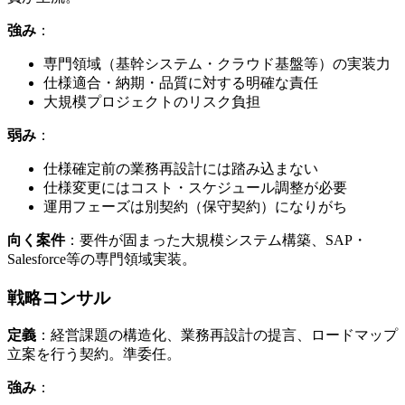
強み
：
専門領域​（基幹システム・クラウド基盤等）の​実装力
仕様適合・納期・品質に​対する​明確な​責任
大規模プロジェクトの​リスク負担
弱み
：
仕様確定前の​業務再設計には​踏み込まない
仕様変更には​コスト・スケジュール調整が​必要
運用フェーズは​別契約​（保守契約）に​なりが​ち
向く案件
：要件が​固まった​大規模システム構築、​SAP・
Salesforce等の​専門領域実装。
戦略コンサル
定義
：経営課題の​構造化、​業務再設計の​提言、​ロードマップ
立案を​行う​契約。​準委任。
強み
：