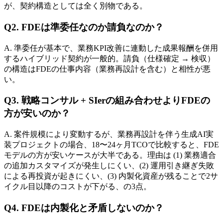
が、​契約構造と​しては​全く​別物である。
Q2. FDEは​​準委任なのか請負なのか？
A. 準委任が​基本で、​業務KPI改善に​連動した​成果報酬を​併用
する​ハイブリッド契約が​一般的。​請負​（仕様確定 → 検収）
の​構造は​FDEの​仕事内容​（業務再設計を​含む）​と​相性が​悪
い。
Q3. 戦略コンサル + SIerの​​組み合わせより​​FDEの​​
方が​​安いのか？
A. 案件規模に​より​変動するが、​業務再設計を​伴う​生成AI実
装プロジェクトの​場合、​18〜24ヶ月TCOで​比較すると、​FDE
モデルの​方が​安いケースが​大半である。​理由は​ (1) 業務適合
の​追加カスタマイズが​発生しに​くい、​(2) 運用引き継ぎ失敗
に​よる​再投資が​起きにくい、​(3) 内製化資産が​残る​ことで​2サ
イクル目以降の​コストが​下がる、の​3点。
Q4. FDEは​​内製化と​​矛盾しないのか？