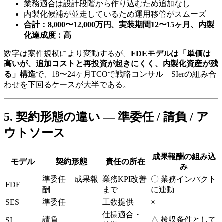
業務適合は​設計段階から​作り込むため追加なし
内製化候補が​並走している​ため運用移管が​スムーズ
合計：8,000〜12,000万円、実装期間12〜15ヶ月、内製
化達成度：高
数字は​案件規模に​より​変動するが、
FDEモデルは「単価は
高いが、追加コストと再投資が起きにくく、内製化資産が残
る」構造
で、​18〜24ヶ月TCOで​戦略コンサル + SIerの​組み合
わせを​下回る​ケースが​大半である。
5. 契約形態の​​違い​​ — 準委任 / 請負 / ア
ウトソース
成果報酬の​組み込
モデル
契約形態
責任の所在
み
準委任 + 成果報
業務KPI改善
〇 業務インパクト
FDE
酬
まで
に​連動
SES
準委任
工数提供
×
仕様適合・
請負
△ 検収条件と​して
SI