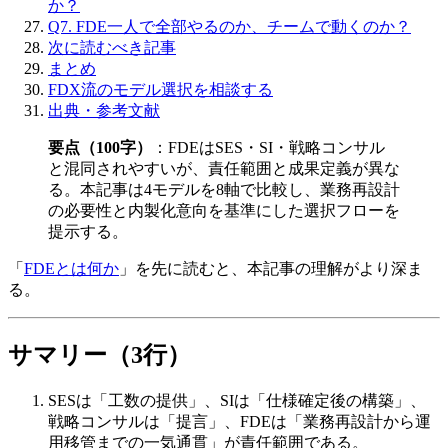
か？
Q7. FDE一人で全部やるのか、チームで動くのか？
次に読むべき記事
まとめ
FDX流のモデル選択を相談する
出典・参考文献
要点（100字）
：FDEは​SES・SI・戦略コンサル
と​混同されやすいが、​責任範囲と​成果定義が​異な
る。​本記事は​4モデルを​8軸で​比較し、​業務再設計
の​必要性と​内製化意向を​基準に​した​選択フローを​
提示する。
「
FDEとは何か
」を​先に​読むと、​本記事の​理解が​より​深ま
る。
サマリー​（3行）
SESは​「工数の​提供」、​SIは​「仕様確定後の​構築」、​
戦略コンサルは​「提言」、​FDEは​「業務再設計から​運
用移管までの​一気通貫」が​責任範囲である。