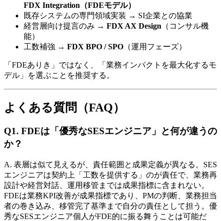
FDX Integration（FDEモデル）
既存システムの​専門領域実装 → SI企業との​協業
経営層向け提言のみ​ →
FDX AX Design
（コンサル機
能）
工数補強 →
FDX BPO / SPO
（運用フェーズ）
「FDE​ありき」ではなく、​「業務インパクトを​最大化する​モ
デル」を​選ぶことを​推奨する。
よく​​ある​​質問​（FAQ）
Q1. FDEは​​「優秀な​​SESエンジニア」と​​何が​​違うの
か？
A. 表層は​似て​見えるが、​責任範囲と​成果定義が​異なる。​SES
エンジニアは​契約上​「工数を​提供する」のが​責任で、​業務再
設計や​経営対話、​運用移管までは​成果指標に​含まれない。​
FDEは​業務KPI改善が​成果指標であり、​PMの​判断、​業務担当
者の​巻き込み、​移管完了基準まで​自分の​責任と​して​担う。​優
秀な​SESエンジニア個人が​FDE的に​振る​舞う​ことは​可能だ