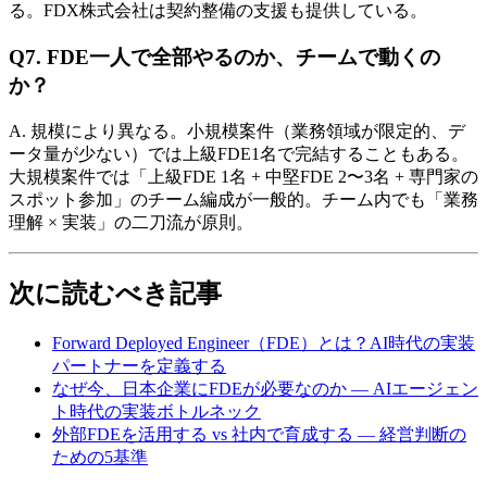
る。​FDX株式会社は​契約整備の​支援も​提供している。
Q7. FDE一人で​​全部​​やるのか、​​チームで​​動くの
か？
A. 規模に​より​異なる。​小規模案件​（業務領域が​限定的、​デ
ータ量が​少ない）では​上級FDE1名で​完結する​こともある。​
大規模案件では​「上級FDE 1名 + 中堅FDE 2〜3名 + 専門家の​
スポット参加」の​チーム編成が​一般的。​チーム内でも​「業務
理解 × 実装」の​二刀流が​原則。
次に​​読むべき記事
Forward Deployed Engineer​（FDE）とは？​AI時代の​実装
パートナーを​定義する
な​ぜ今、​日本企業に​FDEが​必要なのか — AIエージェン
ト時代の​実装ボトルネック
外部​FDEを​活用する​ vs 社内で​育成する​ — 経営判断の​
ための​5基準