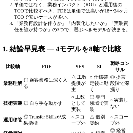
単価ではなく、​業務インパクト​（ROI）と​運用後の​
TCOで​比較すべき。​FDEは​単価では​高いが​18〜24ヶ月
TCOで​安い​ケースが​多い。
「業務再設計を​伴うか」​「内製化したいか」​「実装責
任を​誰が​持つか」の​3つで、​選ぶべきモデルが​決まる。
1. 結論​​早見表 — 4モデルを​​8軸で​​比較
戦略コン
比較軸
FDE
SES
SI
サル
△ 工数
○ 仕様確
◎ 提言
◎ 顧客業務に​深く​入
業務理解
提供が​
定後に​動
段階で​深
る
主
く
掘り
○ 工数
◎ 専門
× 実装し
技術実装
◎ 自ら手を​動かす
と​して​
領域で​実
ない
実装
装
◎ Transfer Skillsが​成
× スコ
△ 個別
× スコー
運用移管
果指標
ープ外
契約
プ外
◎ 経営