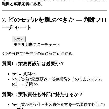
範囲と成果定義にある
。
7. どの​​モデルを​​選ぶべきか — 判断フロ
ーチャート
拡大 ⤢
4モデル判断フローチャート
3つの​分岐で​4モデルの​最適解に​到達する。
質問1：業務再設計は​​必要か？
Yes
→ 質問2へ
No
（仕様は​確定済み・既存業務を​そのまま​システム
化）​ → 質問3へ
質問2：実装責任も​​外部に​​持たせるか？
Yes
（業務再設計 + 実装責任両方を​一気通貫で​外部に）