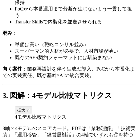
保持
PoCから​本番運用まで​分断が​生じないよう​一貫して​担
う
Transfer Skillsで​内製化を​並走させられる
弱み
：
単価は​高い​（戦略コンサル並み）
スーパーマン的人材が​必要で、​人材市場が​薄い
既存の​SES契約フォーマットには​馴染まない
向く案件
：業務再設計を​伴う​生成AI導入、​PoCから​本番化ま
での​実装責任、​既存基幹×AIの​統合実装。
3. 図解：4モデル比較マトリクス
拡大 ⤢
4モデル比較マトリクス
8軸 × 4モデルの​スコアカード。​FDEは​「業務理解」​「技術実
装」​「運用移管」​「経営層対話」の​4軸で​いずれも​◎を​持つ