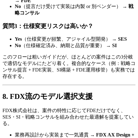
→
FDE
No
（提言だけ受けて​実装は​内製 or 別ベンダー）​ →
戦
略コンサル
質問3：仕様変更リスクは​​高いか？
Yes
（仕様変更が​頻繁、​アジャイル型開発）​ →
SES
No
（仕様確定済み、​納期と​品質が​重要）​ →
SI
この​フローは​粗い​ガイドだが、​ほとんどの​案件は​この​3分岐
で​適切な​モデルに​たどり着く。​複合的な​ケース​（例：戦略コ
ンサル提言 + FDE実装、​SI構築 + FDE運用移管）も​実務では​
存在する。
8. FDX流の​​モデル選択支援
FDX株式会社は、​案件の​特性に​応じて​FDEだけでなく、​
SES・SI・戦略コンサルを​組み合わせた​最適解を​提案してい
る。
業務再設計から​実装まで​一気通貫 →
FDX AX Design +