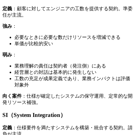
定義
：顧客に​対して​エンジニアの​工数を​提供する​契約。​準委
任が​主流。
強み
：
必要な​ときに​必要な​数だけリソースを​増減できる
単価が​比較的安い
弱み
：
業務理解の​責任は​契約者​（発注側）に​ある
経営層との​対話は​基本的に​発生しない
工数の​充足が​成果定義であり、​業務インパクトは​評価
対象外
向く案件
：仕様が​確定した​システムの​保守運用、​定常的な​開
発リソース補強。
SI​（System Integration）
定義
：仕様要件を​満たすシステムを​構築・統合する​契約。​請
負が​主流。