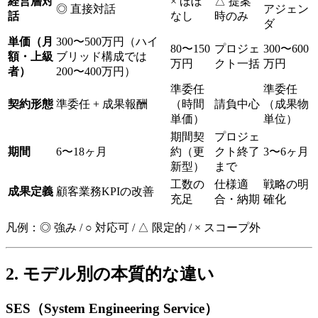
経営層対
× ほぼ
△ 提案
◎ 直接対話
アジェン
話
なし
時のみ
ダ
単価（月
300〜500万円​（ハイ
80〜150
プロジェ
300〜600
額・上級
ブリッド構成では​
万円
クト一括
万円
者）
200〜400万円）
準委任​
準委任​
契約形態
準委任 + 成果報酬
（時間
請負中心
（成果物
単価）
単位）
期間契
プロジェ
期間
6〜18ヶ月
約​（更
クト終了
3〜6ヶ月
新型）
まで
工数の
仕様適
戦略の明
成果定義
顧客業務KPIの​改善
充足
合・納期
確化
凡例：◎ 強み / ○ 対応可 / △ 限定的 / × スコープ外
2. モデル別の​​本質的な​​違い
SES​（System Engineering Service）