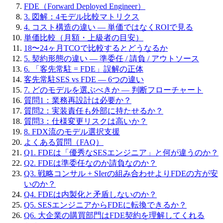
FDE（Forward Deployed Engineer）
3. 図解：4モデル比較マトリクス
4. コスト構造の違い — 単価ではなくROIで見る
単価比較（月額・上級者の目安）
18〜24ヶ月TCOで比較するとどうなるか
5. 契約形態の違い — 準委任 / 請負 / アウトソース
6. 「客先常駐 = FDE」誤解の正体
客先常駐SES vs FDE — 6つの違い
7. どのモデルを選ぶべきか — 判断フローチャート
質問1：業務再設計は必要か？
質問2：実装責任も外部に持たせるか？
質問3：仕様変更リスクは高いか？
8. FDX流のモデル選択支援
よくある質問（FAQ）
Q1. FDEは「優秀なSESエンジニア」と何が違うのか？
Q2. FDEは準委任なのか請負なのか？
Q3. 戦略コンサル + SIerの組み合わせよりFDEの方が安
いのか？
Q4. FDEは内製化と矛盾しないのか？
Q5. SESエンジニアからFDEに転換できるか？
Q6. 大企業の購買部門はFDE契約を理解してくれる