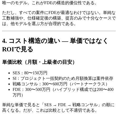
唯一の​モデル。​これが​FDEの​構造的​優位性である。
ただし、​すべての​案件に​FDEが​最適なわけではない。​単純な​
工数補強や、​仕様確定後の​構築、​提言のみで​十分な​ケースで
は、​他モデルを​選ぶ方が​合理的である。
4. コスト構造の​​違い​​ — 単価ではなく​​
ROIで​​見る
単価比較​（月額・上級者の​​目安）
SES：80〜150万円
SI：プロジェクト一括契約の​ため月額換算は​案件依存
戦略コンサル：300〜600万円​（パートナークラス）
FDE：300〜500万円​（ハイブリッド構成では​200〜400
万円）
単純な​単価で​見ると​「SES → FDE → 戦略コンサル」の​順に​
高くなる。​だが、​これは​比較と​して​不適切である。