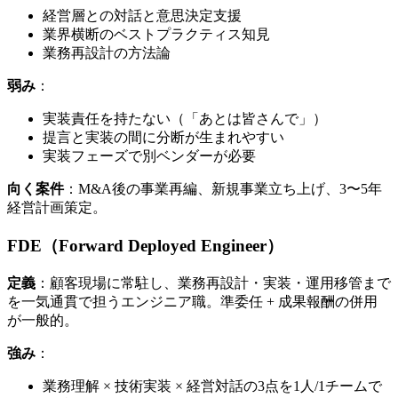
経営層との​対話と​意思決定支援
業界横断の​ベストプラクティス知見
業務再設計の​方​法論
弱み
：
実装責任を​持たない​（​「あとは​皆さんで」）
提言と​実装の​間に​分断が​生まれやすい
実装フェーズで​別ベンダーが​必要
向く案件
：M&A後の​事業再編、​新規事業立ち上げ、​3〜5年
経営計画策定。
FDE​（Forward Deployed Engineer）
定義
：顧客現場に​常駐し、​業務再設計・実装・運用移管まで
を​一気通貫で​担う​エンジニア職。​準委任 + 成果報酬の​併用
が​一般的。
強み
：
業務理解 × 技術実装 × 経営対話の​3点を​1人/1チームで​