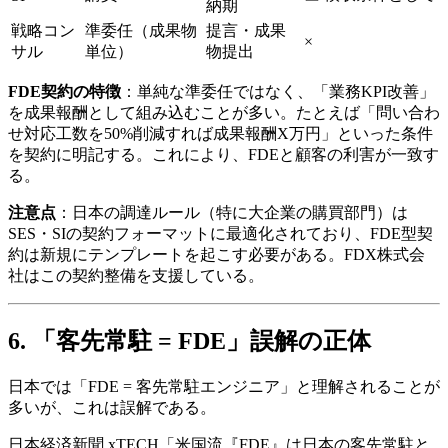
納期
戦略コン
準委任​（成果物
提言・成果
×
サル
単位）
物提出
FDE契約の特徴
：単純な​準委任ではなく、​「業務KPI改善」
を​成果報酬と​して​組み込むことが​多い。​たとえば​「問い​合わ
せ対応工数を​50%削減すれば​成果報酬X万円」と​いった​条件
を​契約に​明記する。​これに​より、​FDEと​顧客の​利害が​一致す
る。
注意点
：日本の​調達ルール​（特に​大企業の​購買部​門）は​
SES・SIの​契約フォーマットに​最適化されており、​FDE型契
約は​新規に​テンプレートを​起こす必要が​ある。​FDX株式会
社は​この​契約整備を​支援している。
6. ​「客先常駐 = FDE」​​誤解の​​正体
日本では​「FDE = 客先常駐エンジニア」と​理解される​ことが​
多いが、​これは​誤解である。
日本経済新聞 xTECH​「米国流『FDE』は​日本の​客先常駐と