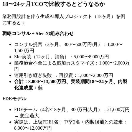
18〜24ヶ月TCOで​​比較すると​​どうなるか
業務再設計を​伴う​生成AI導入プロジェクト​（18ヶ月）を​例
に​すると​：
戦略コンサル + SIer の組み合わせ
コンサル提言​（3ヶ月、​300〜600万円/月）​：1,000〜
1,500万円
SIer実装​（12ヶ月、​請負）​：5,000〜8,000万円
業務適合不全に​よる​追加カスタマイズ：1,000〜2,000万
円
運用引き継ぎ失敗 → 再投資：1,000〜2,000万円
合計：8,000〜13,500万円、実装期間18〜24ヶ月、内製
化達成度：低
FDEモデル
FDEチーム​（4名×18ヶ月、​300万円/人​月）​：21,600万円
→ 想定過大
実際は、​上級FDE1名 + 中堅2名 + 内製候補との​並走：
8,000〜12,000万円