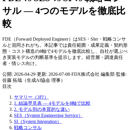
サル — 4つの​モデルを​徹底比
較
FDE（Forward Deployed Engineer）はSES・SIer・戦略コンサ
ルと混同されがち。本記事では責任範囲・成果定義・契約形
態・コスト構造の8軸で4モデルを徹底比較し、自社が選ぶべ
き実装モデルの判断基準を提示します。経営層・調達責任
者・情シス向け。
公開:
2026-04-29
·
更新:
2026-07-08
·
FDX株式会社 編集部
·
監修:
佐藤 拓哉（生成AI協会 理事）
目次
サマリー（3行）
1. 結論早見表 — 4モデルを8軸で比較
2. モデル別の本質的な違い
SES（System Engineering Service）
SI（System Integration）
戦略コンサル