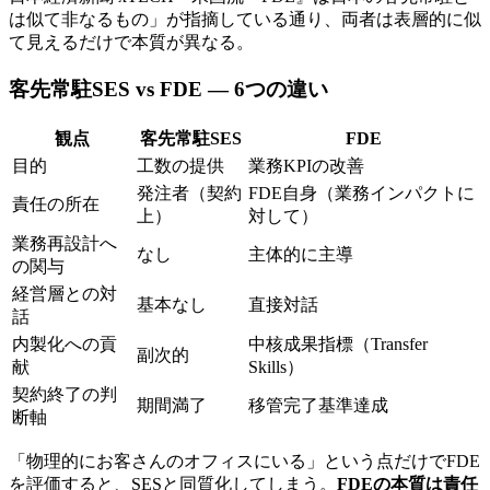
は​似て​非なる​もの」が​指摘している​通り、​両者は​表層的に​似
て​見えるだけで​本質が​異なる。
客先常駐SES vs FDE — 6つの​​違い
観点
客先常駐SES
FDE
目的
工数の提供
業務KPIの​改善
発注者​（契約
FDE自身​（業務インパクトに​
責任の所在
上）
対して）
業務再設計へ
なし
主体的に主導
の​関与
経営層との対
基本なし
直接対話
話
内製化への貢
中核成果指標​（Transfer
副次的
献
Skills）
契約終了の​判
期間満了
移管完了基準達成
断軸
「物理的に​お客さんの​オフィスに​いる」と​いう​点だけで​FDE
を​評価すると、​SESと​同質化してしまう。
FDEの本質は責任