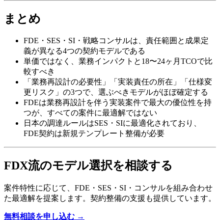
まとめ
FDE・SES・SI・戦略コンサルは、​責任範囲と​成果定
義が​異なる​4つの​契約モデルである
単価ではなく、​業務インパクトと​18〜24ヶ月TCOで​比
較すべき
「業務再設計の​必要性」​「実装責任の​所在」​「仕様変
更リスク」の​3つで、​選ぶべきモデルが​ほぼ確定する
FDEは​業務再設計を​伴う​実装案件で​最大の​優位性を​持
つが、​すべての​案件に​最適解ではない
日本の​調達ルールは​SES・SIに​最適化されており、​
FDE契約は​新規テンプレート整備が​必要
FDX流の​​モデル選択を​​相談する
案​件特性に​応じて、​FDE・SES・SI・コンサルを​組み合わせ
た​最適解を​提案します。​契約整備の​支援も​提供しています。
無料相談を​申し込む →