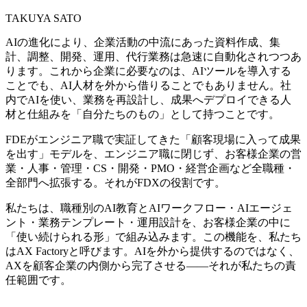
TAKUYA SATO
AIの​進化に​より、​企業活動の​中流に​あった​資料作成、​集
計、​調整、​開発、​運用、​代行業務は​急速に​自動化されつつあ
ります。​これから​企業に​必要なのは、​AIツールを​導入する​
ことでも、​AI人材を​外から​借りる​ことでも​ありません。​社
内で​AIを​使い、​業務を​再設計し、​成果へ​デプロイできる​人
材と​仕組みを​「自分たちの​もの」と​して​持つ​ことです。
FDEが​エンジニア職で​実証してきた​「顧客現場に​入って​成果
を​出す」​モデルを、​エンジニア職に​閉じず、​お客様企業の​営
業・人事・管理・CS・開発・PMO・経営企画など​全職種・​
全部​門へ​拡張する。​それが​FDXの​役割です。
私たちは、​職種別の​AI教育と​AIワークフロー・AIエージェ
ント・業務テンプレート・運用設計を、​お客様企業の​中に​
「使い続けられる​形」で​組み込みます。​この機能を、​私たち
は​AX Factoryと​呼びます。​AIを​外から​提供するのではなく、​
AXを​顧客企業の​内側から​完了させる​——それが​私たちの​責
任範囲です。