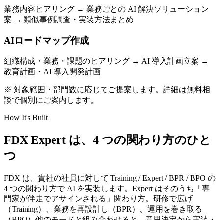
業務内容ヒアリング → 業務ごとの AI 解決ソリューション
案 → 類似事例調査・実装方法まとめ
AIロードマップ作成
組織構成・業務・課題のヒアリング → AI 導入計画立案 →
教育計画・AI 導入開発計画
※ 対象範囲・部門数に応じてご提案します。詳細は無料相
談で個別にご案内します。
How It's Built
FDX Expert は、​4 つの​関わり方の​ひと
つ
FDX は、貴社の社員に対して Training / Expert / BPR / BPO の
4 つの関わり方で AI を実装します。Expert はそのうち「専
門家が伴走でアサインされる」関わり方。研修で広げ
（Training）、業務を再設計し（BPR）、運用を巻き取る
（BPO）他のモードと組み合わせると、意思決定から実装・