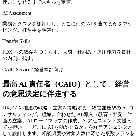
使いこなせるまでスキルを定着。
AI Assessment
業務とタスクを棚卸しし、どこに何の AI を当てるかをマッ
ピング。打ち手を明確化。
Transfer Skills
FDX への依存をつくらず、人材・仕組み・運用能力を貴社
の内側に残す。
CAIO Service / 経営幹部向け
最高 AI 責任者​（CAIO）と​して、​経営
の​意思決定に​伴走する
DX／AX 推進の戦略・立案を提唱する、経営並走型の AI コ
ンサルティング。組織に合わせた AI 導入（教育・開発）計
画の立案、AI ロードマップの作成、AIアセスメント支援ま
でを担い、「どこに AI を効かせるか」を経営アジェンダと
して設計します。相談頻度や対象人数に応じた複数プランを