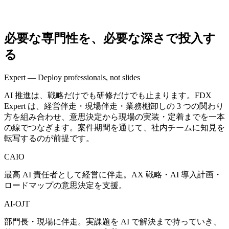
必要な​専門性を、​必要な​深さで​投入す
る
Expert — Deploy professionals, not slides
AI 推進は、戦略だけでも研修だけでも止まります。FDX
Expert は、経営伴走・現場伴走・業務棚卸しの 3 つの関わり
方を組み合わせ、意思決定から現場の実装・定着までを一本
の線でつなぎます。案件期間を通じて、社内チームに知見を
転写するのが前提です。
CAIO
最高 AI 責任者として経営に伴走。AX 戦略・AI 導入計画・
ロードマップの意思決定を支援。
AI-OJT
部門長・現場に伴走。実課題を AI で解決まで持っていき、