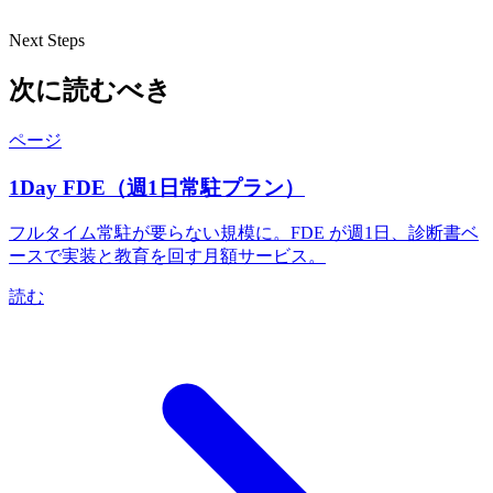
Next Steps
次に読むべき
ページ
1Day FDE（週1日常駐プラン）
フルタイム常駐が要らない規模に。FDE が週1日、診断書ベ
ースで実装と教育を回す月額サービス。
読む