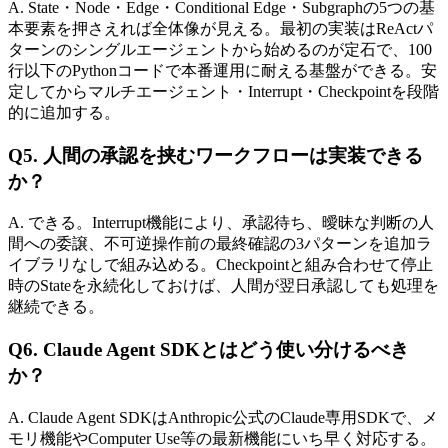
A. State・Node・Edge・Conditional Edge・Subgraphの​5つの​基
本要素を​押さえれば​全体​像が​見える。​最初の​実装は​ReActパ
ターンの​シングルエージェントから​始めるのが​定石で、​100
行以下の​Pythonコードで​本番運用に​耐える​基盤が​できる。​安
定してから​マルチエージェント・Interrupt・Checkpointを​段階
的に​追加する。
Q5. 人間の​​承認を​​挟むワークフローは​​実装できる
か？
A. できる。​Interrupt機能に​より、​承認待ち、​曖昧な​判断の​人
間への​委譲、​不可逆操作前の​最終確認の​3パターンを​追加ラ
イブラリなしで​組み込める。​Checkpointと​組み合わせて​停止
時の​Stateを​永続化しておけば、​人間が​翌日承認しても​処理を​
継続できる。
Q6. Claude Agent SDKとは​​どう​使い​分けるべき
か？
A. Claude Agent SDKは​Anthropic公式の​Claude専用SDKで、​メ
モリ機能や​Computer Use等の​最新機能に​いち早く​対応する。​