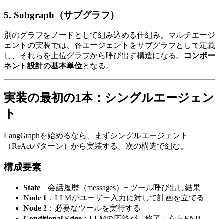
5. Subgraph​（サブグラフ）
別の​グラフを​ノードと​して​組み込める​仕組み。​マルチエージ
ェントの​実装では、​各エージェントを​サブグラフと​して​定義
し、​それらを​上位グラフから​呼び出す構造に​なる。
コンポー
ネント設計の基本単位
となる。
実装の​​最初の​​1本：シングルエージェン
ト
LangGraphを​始めるなら、​まずシングルエージェント​
（ReActパターン）から​実装する。​次の​構造で​組む。
構成要素
State
：会話履歴​（messages）​+ ツール呼び出し結果
Node 1
：LLMが​ユーザー入力に​対して​計画を​立てる
Node 2
：必要な​ツールを​実行する
Conditional Edge
：LLMの​応答が​「終了」なら​END、​