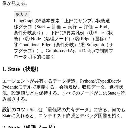
像が​見える。
拡大 ⤢
LangGraphの5基本要素：上部にサンプル状態遷
移グラフ（Start → 計画 → 実行 → 評価 → End、
条件分岐あり）、下部に5要素凡例（① State（状
態）/ ② Node（処理ノード）/ ③ Edge（遷移）/
④ Conditional Edge（条件分岐）/ ⑤ Subgraph（サ
ブグラフ））。Graph-based Agent Designで制御フ
ローを明示的に書く
1. State​（状態）
エージェントが​共有する​データ構造。​Pythonの​TypedDictや​
Pydanticモデルで​定義する。​会話履歴、​収集データ、​進行状
況、​設定値などを​保持する。​すべての​ノードが​この​Stateを​読
み​書きする。
設計のコツ
：Stateは​「最低限の​共有データ」に​絞る。​何でも​
Stateに​入れると、​コンテキスト膨張と​デバッグ困難を​招く。
2. Node​（処理ノード）