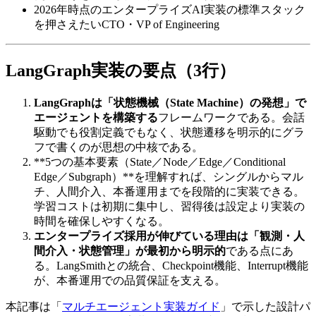
2026年時点の​エンタープライズAI実装の​標準スタック
を​押さえたい​CTO・VP of Engineering
LangGraph実装の​​要点​（3行）
LangGraphは「状態機械（State Machine）の発想」で
エージェントを構築する
フレームワークである。​会話
駆動でも​役割定義でもなく、​状態遷移を​明示的に​グラ
フで​書くのが​思想の​中核である。
**5つの​基本要素​（State／Node／Edge／Conditional
Edge／Subgraph）​**を​理解すれば、​シングルから​マル
チ、​人間介入、​本番運用までを​段階的に​実装できる。​
学習コストは​初期に​集中し、​習得後は​設定より​実装の​
時間を​確保しやすくなる。
エンタープライズ採用が伸びている理由は「観測・人
間介入・状態管理」が最初から明示的
である​点に​あ
る。​LangSmithとの​統合、​Checkpoint機能、​Interrupt機能
が、​本番運用での​品質保証を​支える。
本記事は「
マルチエージェント実装ガイド
」で​示した​設計パ