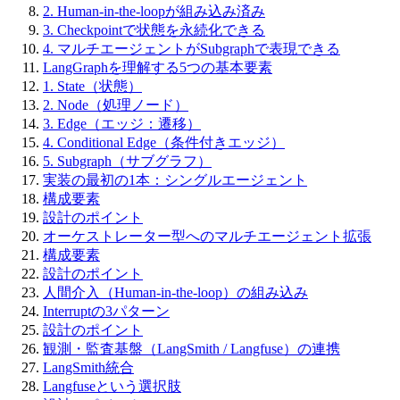
2. Human-in-the-loopが組み込み済み
3. Checkpointで状態を永続化できる
4. マルチエージェントがSubgraphで表現できる
LangGraphを理解する5つの基本要素
1. State（状態）
2. Node（処理ノード）
3. Edge（エッジ：遷移）
4. Conditional Edge（条件付きエッジ）
5. Subgraph（サブグラフ）
実装の最初の1本：シングルエージェント
構成要素
設計のポイント
オーケストレーター型へのマルチエージェント拡張
構成要素
設計のポイント
人間介入（Human-in-the-loop）の組み込み
Interruptの3パターン
設計のポイント
観測・監査基盤（LangSmith / Langfuse）の連携
LangSmith統合
Langfuseという選択肢