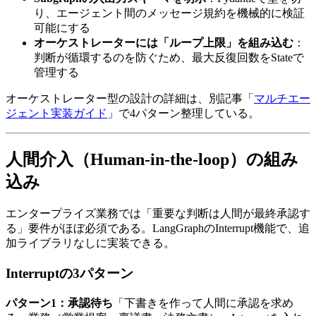
り、​エージェント間の​メッセージ規約を​機械的に​検証
可能に​する
オーケストレーターには「ループ上限」を組み込む
：
判断が​循環するのを​防ぐ​ため、​最大反復回数を​Stateで​
管理する
オーケストレーター型の​設計の​詳細は、​別記事​「
マルチエー
ジェント実装ガイド
」で​4パターン整理している。
人間介入​（Human-in-the-loop）の​​組み
込み
エンタープライズ業務では​「重要な​判断は​人間が​最終承認す
る」​要件が​ほぼ必須である。​LangGraphの​Interrupt機能で、​追
加ライブラリなしに​実装できる。
Interruptの​​3パターン
パターン1：承認待ち
​「下書きを​作って​人間に​承認を​求め