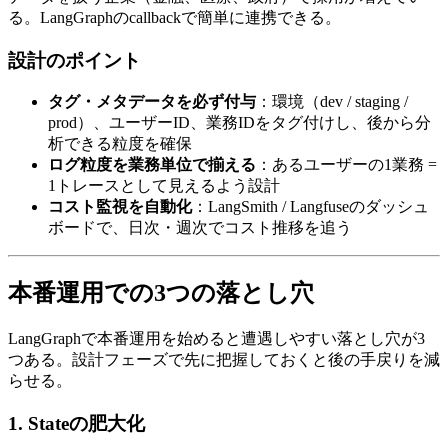
る。​LangGraphの​callbackで​簡単に​連携できる。
設計の​ポイント
タグ・メタデータを必ず付与
：環境​（dev / staging /
prod）、​ユーザーID、​業務IDを​タグ付けし、​後から​分
析できる​粒度を​確保
ログ粒度を業務単位で揃える
：ある​ユーザーの​1業務 =
1トレースと​して​見えるよう設計
コスト監視を自動化
：LangSmith / Langfuseの​ダッシュ
ボードで、​日次・週次で​コスト推移を​追う
本番運用での​​3つの​​落とし穴
LangGraphで​本番運用を​始めると​遭遇しやすい​落とし穴が​3
つある。​設計フェーズで​先に​把握しておくと​後の​手戻りを​減
らせる。
1. Stateの​​肥大化