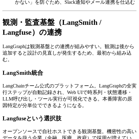
かない」を​防ぐ​ため、​Slack通知や​メール連携を​仕込む
観測・監査基盤​（LangSmith /
Langfuse）の​​連携
LangGraphは​観測基盤との​連携が​組みやすい。​観測は​後から​
追加すると​設計の​見直しが​発生する​ため、​最初から​組み込
む。
LangSmith統合
LangChainチーム公式の​プラットフォーム。​LangGraphの​全実​
行ステップが​自動記録され、​Web UIで​時系列・状態遷移・
LLM呼び出し・ツール実行が​可視化できる。​本番障害の​原
因特定が​分単位で​できるようになる。
Langfuseと​​いう​​選択肢
オープンソースで​自社ホストできる​観測基盤。​機密性の​高い​
データを​扱う​企業​（金融、​医療、​政府）で​採用が​増えてい