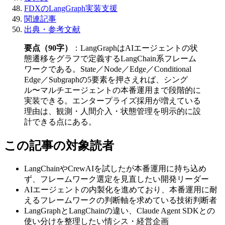
FDXのLangGraph実装支援
関連記事
出典・参考文献
要点（90字）
：LangGraphは​AIエージェントの​状
態遷移を​グラフで​定義する​LangChain系フレーム
ワークである。​State／Node／Edge／Conditional
Edge／Subgraphの​5要素を​押さえれば、​シング
ル〜マルチエージェントの​本番運用まで​段階的に​
実装できる。​エンタープライズ採用が​増えている​
理由は、​観測・​人間介入・状態管理を​明示的に​設
計できる点に​ある。
この​​記事の​​対象読者
LangChainや​CrewAIを​試したが​本番運用に​持ち込め
ず、​フレームワーク選定を​見直したい​開発リーダー
AIエージェントの​内製化を​進めており、​本番運用に​耐
える​フレームワークの​判断軸を​求めている​技術判断者
LangGraphと​LangChainの​違い、​Claude Agent SDKとの​
使い分けを​整理したい​情シス・経営企画