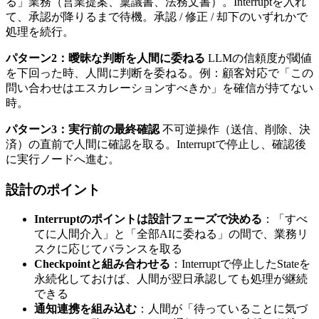
る」業務​（営業提案、​稟議書、​法務文書）。​Interruptを​入れ
て、​承認が​降りるまで​待機。​承認 / 修正 / 却下の​いずれかで​
処理を​続行。
パターン2：曖昧な判断を人間に委ねる
LLMの​信頼度が​閾値
を​下回った​時、​人間に​判断を​委ねる。​例：顧客対応で​「この​
問い​合わせは​エスカレーションすべきか」を​確信が​持てない
時。
パターン3：実行前の最終確認
不可逆操作​（送信、​削除、​決
済）の​直前で​人間に​確認を​取る。​Interruptで​停止し、​確認後
に​実行ノードへ​進む。
設計の​ポイント
Interruptのポイントは設計フェーズで決める
：​「すべ
てに​人間介入」と​「全部​AIに​委ねる」の​間で、​業務リ
スクに​応じて​バランスを​取る
Checkpointと組み合わせる
：Interruptで​停止した​Stateを​
永続化しておけば、​人間が​翌日承認しても​処理が​継続
できる
通知連携を組み込む
：人間が​「待っている​ことに​気づ