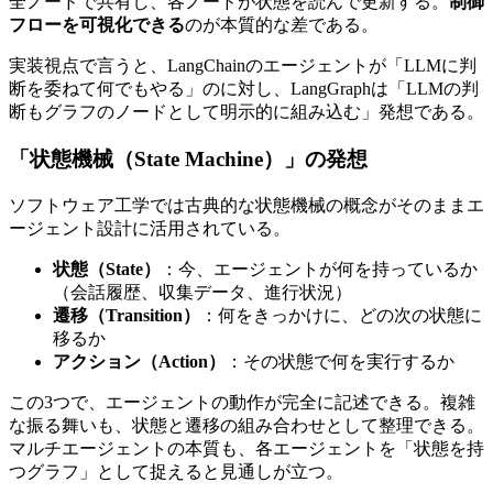
全ノードで​共有し、​各ノードが​状態を​読んで​更新する。
制御
フローを可視化できる
のが​本質的な差である。
実装視点で​言うと、​LangChainの​エージェントが​「LLMに​判
断を​委ねて​何でも​やる」のに​対し、​LangGraphは​「LLMの​判
断も​グラフの​ノードと​して​明示的に​組み込む」​発想である。
「状態機械​（State Machine）」の​​発想
ソフトウェア工学では​古典的な​状態機械の​概念が​そのまま​エ
ージェント設計に​活用されている。
状態（State）
：今、​エージェントが​何を​持っているか​
（会話履歴、​収集データ、​進行状況）
遷移（Transition）
：何を​きっかけに、​どの​次の​状態に​
移るか
アクション（Action）
：​その​状態で​何を​実行するか
この​3つで、​エージェントの​動作が​完全に​記述できる。​複雑
な​振る​舞いも、​状態と​遷移の​組み合わせと​して​整理できる。​
マルチエージェントの​本質も、​各エージェントを​「状態を​持
つグラフ」と​して​捉えると​見通しが​立つ。