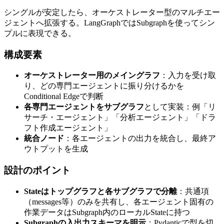
シングルが​安定したら、​オーケストレーター型の​マルチエー
ジェントへ​拡張する。​LangGraphでは​Subgraphを​使って​シン
プルに​表現できる。
構成要素
オーケストレーター用のメイングラフ
：入力を​受け取
り、​どの​専門エージェントに​振り分けるかを​
Conditional Edgeで​判断
各専門エージェントをサブグラフ
と​して​実装：例​「リ
サーチ・エージェント」​「分析エージェント」​「ドラ
フト作成エージェント」
統合ノード
：各エージェントの​出力を​統合し、​最終ア
ウトプットを​生成
設計の​ポイント
Stateはトップグラフと各サブグラフで分離
：共通項​
（messages等）​のみを​共有し、​各エージェント固有の​
作業データは​Subgraph内の​ローカルStateに​持つ
Subgraphの入出力スキーマを明示
：Pydanticで​型を​切