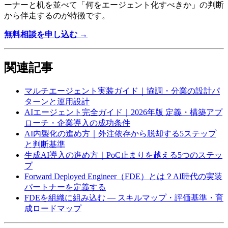
ーナーと​机を​並べて​「何を​エージェント化すべきか」の​判断
から​伴走するのが​特徴です。
無料相談を​申し込む →
関連記事
マルチエージェント実装ガイド｜協調・分業の​設計パ
ターンと​運用設計
AIエージェント完全ガイド｜2026年版 定義・構築アプ
ローチ・企業導入の​成功条件
AI内製化の​進め方​｜外注依存から​脱却する​5ステップ
と​判断基準
生成AI導入の​進め方​｜PoC止まりを​越える​5つの​ステッ
プ
Forward Deployed Engineer​（FDE）とは？​AI時代の​実装
パートナーを​定義する
FDEを​組織に​組み込む — スキルマップ・評価基準・育
成ロードマップ