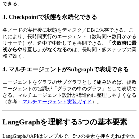
できる。
3. Checkpointで​​状態を​​永続化できる
各ノードの​実行後に​状態を​ディスク／DBに​保存できる。​こ
れに​より、​長時間実行の​エージェント​（数時間〜数​日かかる​
リサーチ）が、​途中で​中断しても​再開できる。
「失敗時に最
初からやり直し」がなくなる
のは、​長時間・​多ステップの​業
務で​効く。
4. マルチエージェントが​​Subgraphで​​表現できる
エージェントを​グラフの​サブグラフと​して​組み込めば、​複数
エージェントの​協調が​「グラフの​中の​グラフ」と​して​表現で
きる。​マルチエージェント設計が​構造的に​整理しやすくなる​
（参考：
マルチエージェント実装ガイド
）。
LangGraphを​​理解する​​5つの​​基本要素
LangGraphの​APIは​シンプルで、​5つの​要素を​押さえれば​全体​