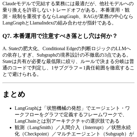
Claudeモデルで​完結する​業務には​最適だが、​他社モデルへの​
乗り換えを​許容しない​トレードオフが​ある。​本番運用・観
測・統制を​重視するなら​LangGraph、​RAGが​業務の​中心なら​
LangGraphと​LlamaIndexの​組み合わせが​指針である。
Q7. 本番運用で​​注意すべき落とし穴は​​何か？
A. Stateの​肥大化、​Conditional Edgeの​判断ロジックの​LLMへ
の​依存しすぎ、​Subgraphの​境界設計の​不徹底の​3点である。​
Stateは​共有が​必要な​最低限に​絞り、​ルールで​決まる​分岐は​普
通の​コードで​判定し、​1サブグラフ＝1責任範囲を​徹底する​こ
とで​避けられる。
まとめ
LangGraphは​「状態機械の​発想」で​エージェント・ワ
ークフローを​グラフで​定義する​フレームワークで、​
LangChainとは​別アーキテクチャの​選択肢である
観測​（LangSmith）​／人間介入​（Interrupt）​／状態永続
化​（Checkpoint）​／マルチエージェント​（Subgraph）が​