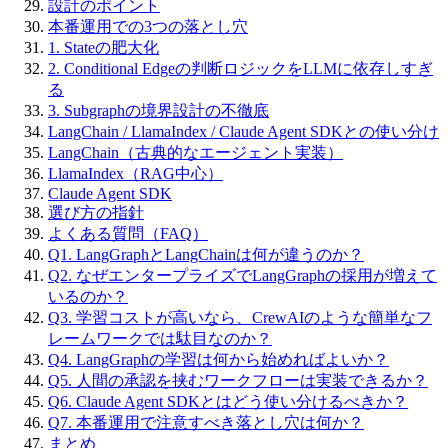
設計のポイント
本番運用での3つの落とし穴
1. Stateの肥大化
2. Conditional Edgeの判断ロジックをLLMに依存しすぎ
る
3. Subgraphの境界設計の不徹底
LangChain / LlamaIndex / Claude Agent SDKとの使い分け
LangChain（古典的なエージェント実装）
LlamaIndex（RAG中心）
Claude Agent SDK
選び方の指針
よくある質問（FAQ）
Q1. LangGraphとLangChainは何が違うのか？
Q2. なぜエンタープライズでLangGraphの採用が増えて
いるのか？
Q3. 学習コストが高いなら、CrewAIのような簡単なフ
レームワークでは駄目なのか？
Q4. LangGraphの学習は何から始めればよいか？
Q5. 人間の承認を挟むワークフローは実装できるか？
Q6. Claude Agent SDKとはどう使い分けるべきか？
Q7. 本番運用で注意すべき落とし穴は何か？
まとめ