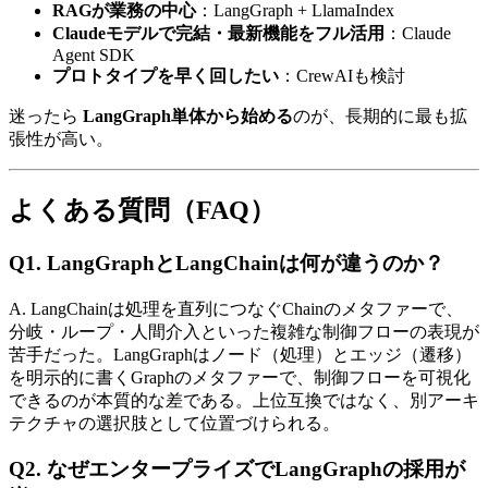
RAGが業務の中心
：LangGraph + LlamaIndex
Claudeモデルで完結・最新機能をフル活用
：Claude
Agent SDK
プロトタイプを早く回したい
：CrewAIも​検討
迷ったら
LangGraph単体から始める
のが、​長期的に​最も​拡
張性が​高い。
よく​​ある​​質問​（FAQ）
Q1. LangGraphと​​LangChainは​​何が​​違うのか？
A. LangChainは​処理を​直列に​つなぐ​Chainの​メタファーで、​
分岐・ループ・​人間介入と​いった​複雑な​制御フローの​表現が​
苦手だった。​LangGraphは​ノード​（処理）と​エッジ​（遷移）
を​明示的に​書く​Graphの​メタファーで、​制御フローを​可視化
できるのが​本質的な差である。​上位互換ではなく、​別アーキ
テクチャの​選択肢と​して​位置づけられる。
Q2. なぜエンタープライズで​​LangGraphの​​採用が​​