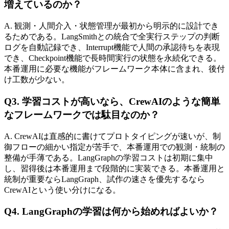
増えているのか？
A. 観測・​人間介入・状態管理が​最初から​明示的に​設計でき
る​ためである。​LangSmithとの​統合で​全実​行ステップの​判断
ログを​自動記録でき、​Interrupt機能で​人間の​承認待ちを​表現
でき、​Checkpoint機能で​長時間実行の​状態を​永続化できる。​
本番運用に​必要な​機能が​フレームワーク本体に​含まれ、​後付
け工数が​少ない。
Q3. 学習コストが​​高いなら、​​CrewAIのような​​簡単
な​​フレームワークでは​​駄目なのか？
A. CrewAIは​直感的に​書けて​プロトタイピングが​速いが、​制
御フローの​細かい​指定が​苦手で、​本番運用での​観測・統制の​
整備が​手薄である。​LangGraphの​学習コストは​初期に​集中
し、​習得後は​本番運用まで​段階的に​実装できる。​本番運用と​
統制が​重要なら​LangGraph、​試作の​速さを​優先するなら​
CrewAIと​いう​使い​分けに​なる。
Q4. LangGraphの​​学習は​​何から​​始めれば​​よいか？