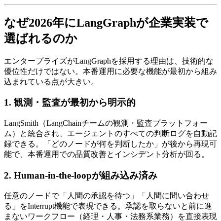
なぜ2026年に​​LangGraphが​​企業実装で​​
選ばれるのか
エンタープライズが​LangGraphを​採用する​理由は、​技術的な​
優位性だけではない。​本番運用に​必要な​機能が​最初から​組み
込まれている​点が​大きい。
1. 観測・監査が​​最初から​​明示的
LangSmith​（LangChainチームの​観測・監査プラットフォー
ム）と​統合され、​エージェントの​すべての​判断ログを​自動記
録できる。​「どの​ノードが​何を​判断したか」が​後から​再現可
能で、​本番運用での​品質改善と​インシデント分析が​回る。
2. Human-in-the-loopが​​組み込み済み
任意の​ノードで​「人間の​承認を​待つ」​「人間に​問い合わせ
る」を​Interrupt機能で​表現できる。​承認を​取らないと​前に​進
まない​ワークフロー​（経理・人事・法務系業務）を​直接表現