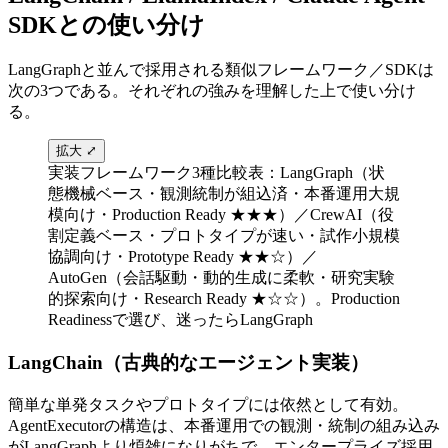
SDKとの​​使い分け
LangGraphと​並んで​採用される​類似フレームワーク／SDKは​
次の​3つである。​それぞれの​強みを​理解した上で​使い分け
る。
拡大 ⤢
実装フレームワーク3種比較表：LangGraph（状
態機械ベース・観測統制が組込済・本番運用大規
模向け・Production Ready ★★★）／CrewAI（役
割定義ベース・プロトタイプが速い・試作小規模
協調向け・Prototype Ready ★★☆）／
AutoGen（会話駆動・動的生成に柔軟・研究実験
的探索向け・Research Ready ★☆☆）。Production
Readinessで選び、迷ったらLangGraph
LangChain​（古典的な​​エージェント実装）
簡単な​単発タスクや​プロトタイプには​依然と​して​有効。​
AgentExecutorの​構造は、​本番運用での​観測・統制の​組み込み
が​LangGraphより​煩雑に​なりがちで、​エンタープライズ採用