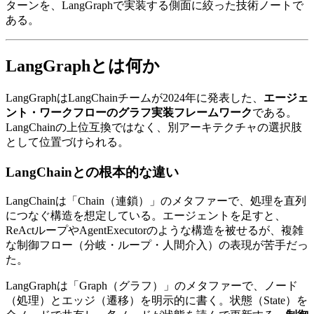
ターンを、​LangGraphで​実装する​側面に​絞った​技術ノートで
ある。
LangGraphとは​​何か
LangGraphは​LangChainチームが​2024年に​発表した、
エージェ
ント・ワークフローのグラフ実装フレームワーク
である。​
LangChainの​上位互換ではなく、​別アーキテクチャの​選択肢
と​して​位置づけられる。
LangChainとの​​根本的な​​違い
LangChainは​「Chain​（連鎖）」の​メタファーで、​処理を​直列
に​つなぐ​構造を​想定している。​エージェントを​足すと、​
ReActループや​AgentExecutorのような​構造を​被せるが、​複雑
な​制御フロー​（分岐・ループ・​人間介入）の​表現が​苦手だっ
た。
LangGraphは​「Graph​（グラフ）」の​メタファーで、​ノード​
（処理）と​エッジ​（遷移）を​明示的に​書く。​状態​（State）を​