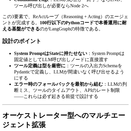
ツール呼び出しが​必要なら​Node 2へ
この​3要素で、​ReActループ​（Reasoning + Acting）の​エージェ
ントが​完成する。
100行以下のPythonコードで本番運用に耐
える基盤ができる
のが​LangGraphの​特徴である。
設計の​ポイント
System PromptはStateに持たせない
：System Promptは​
固定値と​して​LLM呼び出しノードに​直接渡す
ツール定義は型を厳密に
：ツールの​入出力Schemaを​
Pydanticで​定義し、​LLMが​間違いなく​呼び出せるよう
に​する
エラー時のフォールバックを最初から組む
：LLMの​判
断ミス、​ツールの​タイムアウト、​APIの​レート制限
――これらは​必ず​起きる​前提で​設計する
オーケストレーター型への​​マルチエー
ジェント拡張