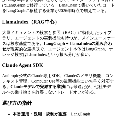
は​LangGraphに​移行している。​LangChainで​書いていた​コード
を​LangGraphに​移植する​企業が​2026年時点で​増えている。
LlamaIndex​（RAG中心）
大量ドキュメントの​検索と​参照​（RAG）に​特化した​ライブ
ラリ。​エージェントの​実装機能も​持つが、​メインユースケー
スは​検索基盤である。
LangGraph + LlamaIndexの組み合わ
せ
が​現実的な​選択肢で、​エージェント本体は​LangGraph、​ナ
レッジ検索は​LlamaIndexと​いう​棲み分けが​多い。
Claude Agent SDK
Anthropic公式の​Claude専用SDK。​Claudeの​メモリ機能、​コン
テキスト管理、​Computer Use等の​最新機能に​いち早く​対応す
る。
Claudeモデルで完結する業務
には​最適だが、​他社モデ
ルへの​乗り換えを​許容しない​トレードオフが​ある。
選び方の​指針
本番運用・観測・統制が重要
：LangGraph