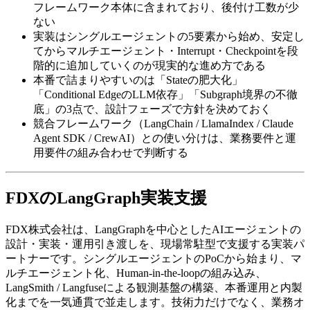
フレームワーク本体に​含まれており、​後付け工数が​少
ない
実装は​シングルエージェントの​5要素から​始め、​安定し
てから​マルチエージェント・Interrupt・Checkpointを​段
階的に​追加していくのが​現実的な​進め方である
本番で​詰まりやすいのは​「Stateの​肥大化」​
「Conditional Edgeの​LLM依存」​「Subgraph境界の​不徹
底」の​3点で、​設計フェーズで​方針を​決めて​おく
競合フレームワーク​（LangChain / LlamaIndex / Claude
Agent SDK / CrewAI）との​使い分けは、​業務要件と​運
用要件の​組み合わせで​判断する
FDXの​​LangGraph実装支援
FDX株式会社は、​LangGraphを​中心とした​AIエージェントの​
設計・実装・運用引き渡しを、​現場常駐型で​支援する​実装パ
ートナーです。​シングルエージェントの​PoCから​始まり、​マ
ルチエージェント化、​Human-in-the-loopの​組み込み、​
LangSmith / Langfuseに​よる​観測基盤の​構築、​本番運用と​内製
化までを​一気通貫で​並走します。​技術力だけでなく、​業務オ