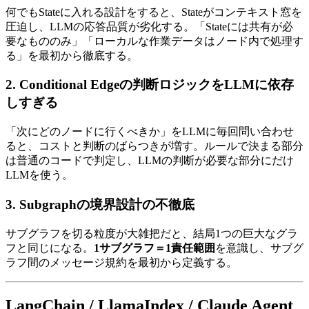
何でも​Stateに​入れる​設計を​すると、​Stateが​コンテキスト窓を​
圧迫し、​LLMの​応答品質が​劣化する。​「Stateには​共有が​必
要な​もの​のみ」​「ローカルな​作業データは​ノード内で​処理す
る」を​最初から​徹底する。
2. Conditional Edgeの​​判断ロジックを​​LLMに​​依存
しすぎる
「次に​どの​ノードに​行くべきか」を​LLMに​毎回​問い​合わせ
ると、​コストと​判断の​ばらつきが​増す。​ルールで​決まる​部分
は​普通の​コードで​判定し、​LLMの​判断が​必要な​部分にだけ
LLMを​使う。
3. Subgraphの​​境界設計の​​不徹底
サブグラフを​切る​粒度が​大雑把だと、​結局​1つの​巨大な​グラ
フと​同じに​なる。
1サブグラフ＝1責任範囲
を​意識し、​サブグ
ラフ間の​メッセージ規約を​最初から​定義する。
LangChain / LlamaIndex / Claude Agent