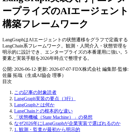
ープライズの​AIエージェント
構築フレームワーク
LangGraphはAIエージェントの状態遷移をグラフで定義する
LangChain系フレームワーク。観測・人間介入・状態管理を
明示的に設計でき、エンタープライズの本番運用に強い。5
要素と実装手順を2026年時点で整理する。
公開:
2026-06-12
·
更新:
2026-07-07
·
FDX株式会社 編集部
·
監修:
佐藤 拓哉（生成AI協会 理事）
目次
この記事の対象読者
LangGraph実装の要点（3行）
LangGraphとは何か
LangChainとの根本的な違い
「状態機械（State Machine）」の発想
なぜ2026年にLangGraphが企業実装で選ばれるのか
1. 観測・監査が最初から明示的