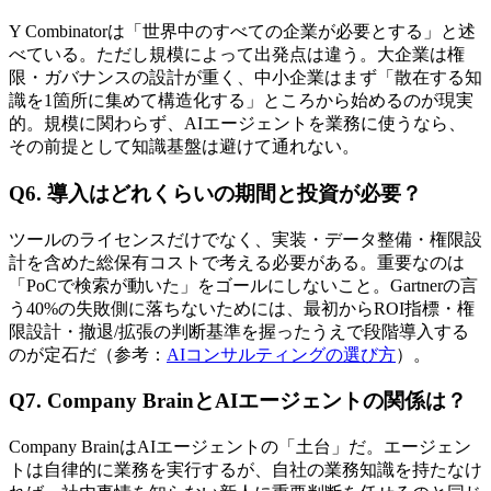
Y Combinatorは​「世界中の​すべての​企業が​必要と​する」と​述
べている。​ただし規模に​よって​出発点は​違う。​大企業は​権
限・ガバナンスの​設計が​重く、​中小企業は​まず​「散在する​知
識を​1箇所に​集めて​構造化する」​ところから​始めるのが​現実
的。​規模に​関わらず、​AIエージェントを​業務に​使うなら、​
その前提と​して​知識基盤は​避けて​通れない。
Q6. 導入は​​どれくらいの​​期間と​​投資が​​必要？
ツールの​ライセンスだけでなく、​実装・​データ整備・権限設
計を​含めた​総保有コストで​考える​必要が​ある。​重要なのは​
「PoCで​検索が​動いた」を​ゴールに​しない​こと。​Gartnerの​言
う​40%の​失敗側に​落ちないためには、​最初から​ROI指標・権
限設計・撤退/拡張の​判断基準を​握ったうえで​段階導入する
のが​定石だ​（​参考：
AIコンサルティングの​選び方
）。
Q7. Company Brainと​​AIエージェントの​​関係は？
Company Brainは​AIエージェントの​「土台」だ。​エージェン
トは​自律的に​業務を​実行するが、​自社の​業務知識を​持たなけ