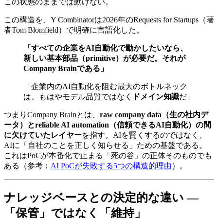
この​状態のままでは​動けない。
この​構造を、​Y Combinatorは​2026年の​Requests for Startups​（著
者Tom Blomfield）で​明確に​言語化した。
「すべての企業をAI自動化で動かしたいなら、
新しい基本部品（primitive）が必要だ。それが
Company Brainである」
「企業内の​AI自動化を​阻む​最大の​ボトルネック
は、もは​やモデル品質ではなく
ドメイン知識
だ」
つまり​Company Brainとは、
raw company data（生の社内デ
ータ）とreliable AI automation（信頼できるAI自動化）の間
に欠けていたレイヤー
を​指す。​AIを​賢く​するのではなく、​
AIに​「自社の​ことを​正しく​知らせる」​ための​基盤である。​
これは​PoCが​本番化で​止まる​「死の​谷」の​正体​その​ものでも
ある​（参考：
AI PoCが​失敗する​5つの​構造的理由
）。
ナレッジベースとの​​決定的な​​違い​​ — ​
「保管」ではなく​​「維持」