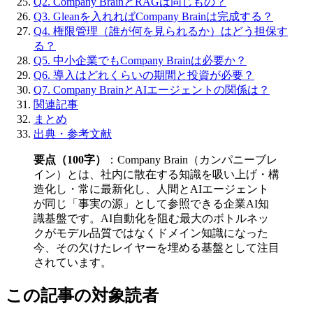
Q2. Company BrainとRAGは同じもの？
Q3. Gleanを入れればCompany Brainは完成する？
Q4. 権限管理（誰が何を見られるか）はどう担保す
る？
Q5. 中小企業でもCompany Brainは必要か？
Q6. 導入はどれくらいの期間と投資が必要？
Q7. Company BrainとAIエージェントの関係は？
関連記事
まとめ
出典・参考文献
要点（100字）
：Company Brain​（カンパニーブレ
イン）とは、​社内に​散在する​知識を​吸い上げ・構
造化し・常に​最新化し、​人間と​AIエージェント
が​同じ​「事実の​源」と​して​参照できる​企業AI知
識基盤です。​AI自動化を​阻む​最大の​ボトルネッ
クが​モデル品質ではなく​ドメイン知識に​なった​
今、​その​欠けた​レイヤーを​埋める​基盤と​して​注目
されています。
この​​記事の​​対象読者