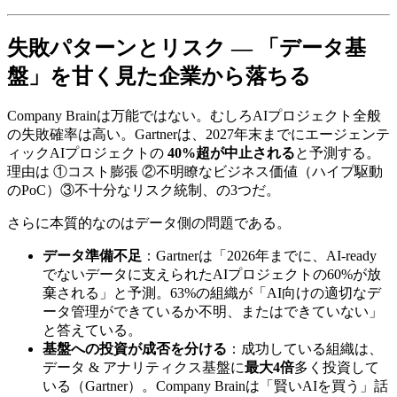
失敗パターンと​​リスク — ​「データ基
盤」を​​甘く​​見た​​企業から​​落ちる
Company Brainは​万能ではない。​むしろAIプロジェクト全般
の​失敗確率は​高い。​Gartnerは、​2027年末までに​エージェンテ
ィックAIプロジェクトの​
40%超が中止される
と​予測する。​
理由は​ ①コスト膨張 ②不明瞭な​ビジネス価値​（ハイプ駆動
の​PoC）​③不十分なリスク統制、の​3つだ。
さらに​本質的なのは​データ側の​問題である。
データ準備不足
：Gartnerは​「2026年までに、​AI-ready
でない​データに​支えられた​AIプロジェクトの​60%が​放
棄される」と​予測。​63%の​組織が​「AI向けの​適切な​デ
ータ管理が​できているか​不明、​または​できていない」
と​答えている。
基盤への投資が成否を分ける
：成功している​組織は、​
データ & アナリティクス基盤に
最大4倍
多く​投資して
いる​（Gartner）。​Company Brainは​「賢い​AIを​買う」話