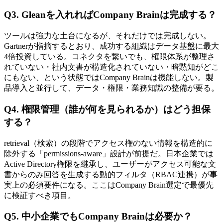
Q3. Gleanを​​入れれば​​Company Brainは​​完成する？
ツールは​強力な​土台に​なるが、​それだけでは​完成しない。​
Gartnerが​指摘するとおり、​成功する​組織は​データ基盤に​最大
4倍投資している。​コネクタを​繋いでも、​権限体系が​整理さ
れていない​・社内文書が​構造化されていない​・暗黙知が​どこ
にも​ない、と​いう​状態では​Company Brainは​機能しない。​製
品導入と​並行して、​データ・権限・業務知識の​整備が​要る。
Q4. 権限管理​（誰が​​何を​​見られるか）は​​どう​​担保
する？
retrieval​（検索）の​段階で​アクセス権の​ない​情報を​構造的に​
除外する​「permissions-aware」​設計が​前提だ。​日本企業では​
Active Directory権限を​継承し、​ユーザーが​アクセス可能な​文
書から​のみ​回答を​生成する​動的フィルタ​（RBAC連携）が​事
実上の​必須要件に​なる。​ここは​Company Brain選定で​最優先
に​検証すべき項目。
Q5. 中​小企業でも​​Company Brainは​​必要か？