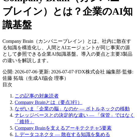
ブレイン）とは？​企業の​AI知
識基盤
Company Brain（カンパニーブレイン）とは、社内に散在す
る知識を構造化し、人間とAIエージェントが同じ事実の源
として参照できる企業AI知識基盤。導入の要点と主要3製品
の違いを解説します。
公開:
2026-07-06
·
更新:
2026-07-07
·
FDX株式会社 編集部
·
監修:
佐藤 拓哉（生成AI協会 理事）
目次
この記事の対象読者
Company Brainとは（要点3行）
なぜいま「企業の脳」なのか — ボトルネックの移動
ナレッジベースとの決定的な違い — 「保管」ではなく
「維持」
Company Brainを支えるアーキテクチャ5要素
1. データコネクタ — 散在する知識を集める