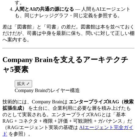
す。
人間とAIの共通の源になる
— 人間も​AIエージェント
も、​同じ​ナレッジグラフ・​同じ​定義を​参照する。
差は​「図書館」と​「司書」の​差だ。​図書館は​本を​並べておく
だけだが、​司書は​中身を​最新に​保ち、​問いに​対して​正しい​棚
へ​案内する。
Company Brainを​​支える​​アーキテクチ
ャ5要素
拡大 ⤢
Company Brainのレイヤー構造
技術的には、​Company Brainは​
エンタープライズRAG（検索
拡張生成）
を​土台に、​企業利用に​必要な​層を​積み上げた​も
のと​して​実装される。​エンタープライズRAGとは​「基本
RAG + コネクタ + 権限 + 評価 + 可​観測性 + ガバナンス」だ​
（RAG/エージェント実装の​基礎は​
AIエージェント完全ガイ
ド
を参照）。