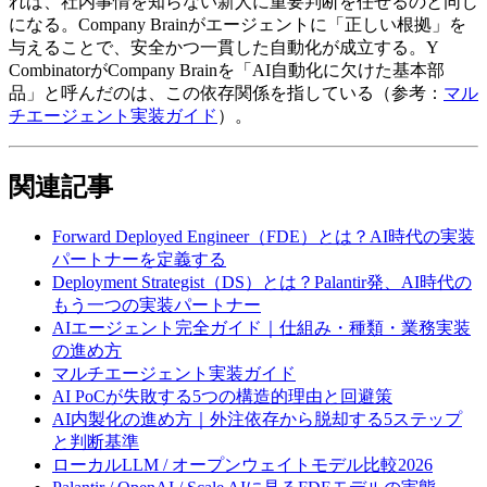
れば、​社内事情を​知らない​新人に​重要判断を​任せるのと​同じ
に​なる。​Company Brainが​エージェントに​「正しい​根拠」を​
与える​ことで、​安全か​つ​一貫した​自動化が​成立する。​Y
Combinatorが​Company Brainを​「AI自動化に​欠けた​基本部
品」と​呼んだのは、​この​依存関係を​指している​（参考：
マル
チエージェント実装ガイド
）。
関連記事
Forward Deployed Engineer​（FDE）とは？​AI時代の​実装
パートナーを​定義する
Deployment Strategist​（DS）とは？​Palantir発、​AI時代の​
もう​一つの​実装パートナー
AIエージェント完全ガイド｜仕組み・種類・業務実装
の​進め方
マルチエージェント実装ガイド
AI PoCが​失敗する​5つの​構造的理由と​回避策
AI内製化の​進め方​｜外注依存から​脱却する​5ステップ
と​判断基準
ローカルLLM / オープンウェイトモデル比較2026