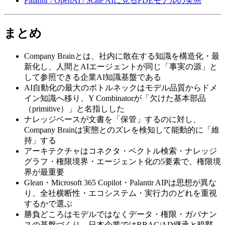
Palantir / OpenAI / Scale AIに​見る​FDEモデルの​実態
まとめ
Company Brainとは、​社内に​散在する​知識を​構造化・​最
新化し、​人間と​AIエージェントが​同じ​「事実の​源」と​
して​参照できる​企業AI知識基盤である
AI自動化の​最大の​ボトルネックは​モデル品質から​ドメ
イン知識へ​移り、​Y Combinatorが​「欠けた​基本部​品​
（primitive）」と​名指しした
ナレッジベースが​文書を​「保管」するのに​対し、​
Company Brainは​実態との​ズレを​検知して​能動的に​「維
持」する
アーキテクチャは​コネクタ・ベクトル検索・ナレッジ
グラフ・権限境界・エージェント化の​5要素で、​権限境
界が​最重要
Glean・Microsoft 365 Copilot・Palantir AIPは​思想が​異な
り、​全社​横断性・エコシステム・実行力の​どれを​重視
するかで​選ぶ
勝負どころは​モデルではなく​データ・権限・ガバナン
スの​基盤づくり。​日本企業では​RBAC/AD継承と​暗黙