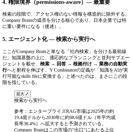
4. 権限境界​（permissions-aware）​​— 最重要
検索の​段階で、​アクセス権の​ない​情報を​構造的に​除外する。​
Company Brainの​成否を​分ける​核心であり、​日本企業では​特
に​重い​要件に​なる​（後述）。
5. エージェント化 — 検索から​​実行へ
ここが​Company Brainと​単なる​「社内検索」を​分ける​最前線
だ。​知識基盤の​上に、​適応的な​プランニングと​並列サブエー
ジェントを​載せ、
検索 → 回答 → 根拠付け → 業務の自動実
行
へと​射程を​伸ばす。​Y Combinatorの​定義が​「知識を​AIが​実
行可能な​skills fileに​変換する」と​述べたのは、​まさに​この​段
階を​指している。
拡大 ⤢
検索から実行へ
参考：エンタープライズRAG市場は​2025年の​約
19.4億ドルから​2030年に​約98.6億ドル​（年平均成
長率38.4%）​へ​拡大すると​予測されている。​
Company Brainは​この​市場の​"出口"に​あたる​上位