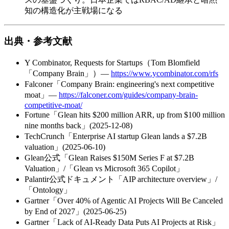
知の​構造化が​主戦場に​なる
出典・参考文献
Y Combinator, Requests for Startups​（Tom Blomfield​
「Company Brain」）​—
https://www.ycombinator.com/rfs
Falconer​「Company Brain: engineering's next competitive
moat」​—
https://falconer.com/guides/company-brain-
competitive-moat/
Fortune​「Glean hits $200 million ARR, up from $100 million
nine months back」​(2025-12-08)
TechCrunch​「Enterprise AI startup Glean lands a $7.2B
valuation」​(2025-06-10)
Glean公式​「Glean Raises $150M Series F at $7.2B
Valuation」​/​「Glean vs Microsoft 365 Copilot」
Palantir公式ドキュメント​「AIP architecture overview」​/​
「Ontology」
Gartner​「Over 40% of Agentic AI Projects Will Be Canceled
by End of 2027」​(2025-06-25)
Gartner​「Lack of AI-Ready Data Puts AI Projects at Risk」​