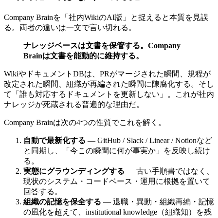
Company Brainを​「社内Wikiの​AI版」と​捉えると​本質を​見誤
る。​両者の​違いは​一文で​言い​切れる。
ナレッジベースは文書を保管する。Company
Brainは文書を能動的に維持する。
Wikiや​ドキュメントDBは、​PRが​マージされた​瞬間、​規程が​
改定された​瞬間、​組織が​再編された​瞬間に​陳腐化する。​そし
て​「誰も​対応する​ドキュメントを​更新しない」。​これが​社内
ナレッジが​死蔵される​普遍的な​理由だ。
Company Brainは​次の​4つの​性質で​これを​解く。
自動で最新化する
— GitHub / Slack / Linear / Notionなど
と​同期し、​「今この​瞬間に​何が​事実か」を​反映し続け
る。
実態にグラウンディングする
— 古い​手順書ではなく、​
現状の​システム・コードベース・​運用に​根拠を​置いて​
回答する。
組織の記憶を保全する
— 退職・異動・組織再編・記憶
の​風化を​超えて、​institutional knowledge​（組織知）を​残