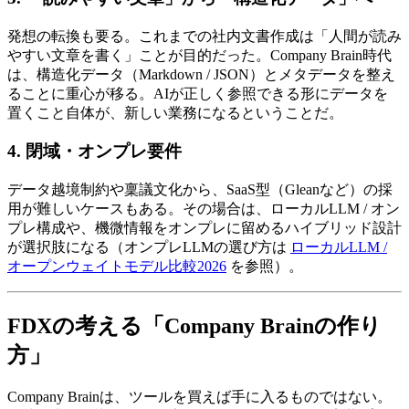
発想の​転換も​要る。​これまでの​社内文書作成は​「人間が​読み
やすい​文章を​書く」ことが​目的だった。​Company Brain時代
は、​構造化データ​（Markdown / JSON）と​メタデータを​整え
る​ことに​重心が​移る。​AIが​正しく​参照できる​形に​データを​
置く​こと​自体が、​新しい​業務に​なると​いう​ことだ。
4. 閉域・オンプレ要件
データ越境制約や​稟議文化から、​SaaS型​（Gleanなど）の​採
用が​難しい​ケースも​ある。​その​場合は、​ローカルLLM / オン
プレ構成や、​機微情報を​オンプレに​留める​ハイブリッド設計
が​選択肢に​なる​（オンプレLLMの​選び方は​
ローカルLLM /
オープンウェイトモデル比較2026
を参照）。
FDXの​​考える​​「Company Brainの​​作り
方」
Company Brainは、​ツールを​買えば​手に​入る​ものではない。​