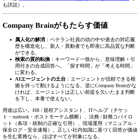
も詳説）。
Company Brainが​​もたらす価値
属人化の解消
：ベテラン社員の​頭の​中や​過去の​対応履
歴を​構造化し、​新人・異動者でも​即座に​高品質な​判断
が​できる。
検索の質的転換
：キーワード一致から、​意味理解 + 引
用付きの​合成回答へ。​「探す​時間」が​「考える​時間」
に​変わる。
AIエージェントの土台
：エージェントが​信頼できる​根
拠を​持って動けるようになる。​逆に​Company Brainが​な
ければ、​エージェントは​正しい​前提を​欠いたまま​判断
を​下し、​本番で​使えない。
用途は​広い。​HR / 規程アシスタント、​ITヘルプ（チケッ
ト・runbook・ポストモーテム横断）、​法務 / 財務コパイロ
ット​（条項・統制の​正確な​引用）、​現場運用​（マニュアル・
保全ログ・安全速報）。​正しい​社内知識に​基づく​回答が​価値
を​生む業務なら、​ほぼ​すべてが​対象に​なる。