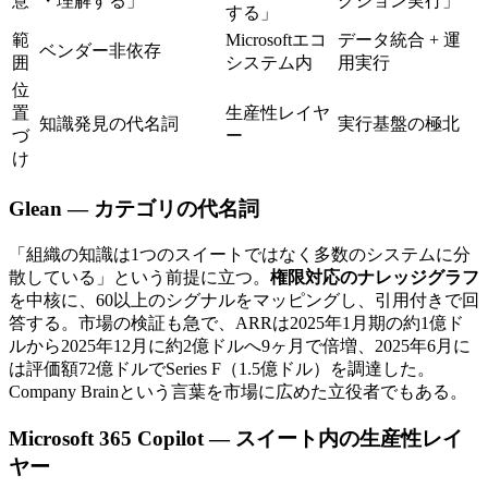
意
・理解する」
クション実行」
する」
範
Microsoftエコ
データ統合 + 運
ベンダー非依存
囲
システム内
用実行
位
置
生産性レイヤ
知識発見の​代名詞
実行基盤の極北
づ
ー
け
Glean — カテゴリの​​代名詞
「組織の​知識は​1つの​スイートではなく​多数の​システムに​分
散している」と​いう​前提に​立つ。
権限対応のナレッジグラフ
を​中核に、​60以上の​シグナルを​マッピングし、​引用付きで​回
答する。​市場の​検証も​急で、​ARRは​2025年1月期の​約1億ド
ルから​2025年12月に​約2億ドルへ​9ヶ月で​倍増、​2025年6月に
は​評価額72億ドルで​Series F​（1.5億ドル）を​調達した。​
Company Brainと​いう​言葉を​市場に​広めた​立役者でもある。
Microsoft 365 Copilot — スイート内の​​生産性レイ
ヤー