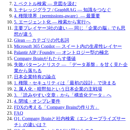
2. ベクトル検索 — 意図を汲む
3. ナレッジグラフ / GraphRAG — 知識をつなぐ
4. 権限境界（permissions-aware）— 最重要
5. エージェント化 — 検索から実行へ
主要プレイヤー3社の違い — 同じ「企業の脳」でも思
想が違う
Glean — カテゴリの代名詞
Microsoft 365 Copilot — スイート内の生産性レイヤー
Palantir AIP / Foundry — オントロジー型の極北
Company Brainがもたらす価値
失敗パターンとリスク — 「データ基盤」を甘く見た企
業から落ちる
日本企業特有の論点
1. 権限・セキュリティは「最初の設計」で決まる
2. 属人化・暗黙知という日本企業の主戦場
3. 「読みやすい文章」から「構造化データ」へ
4. 閉域・オンプレ要件
FDXの考える「Company Brainの作り方」
FAQ
Q1. Company Brainと社内検索（エンタープライズサー
チ）の違いは？