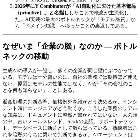
2026年にY Combinatorが「AI自動化に欠けた基本部品
（primitive）」と名指し
した​ことで​概念が​主流化し
た。​AI実装の​最大の​ボトルネックが​「モデル品質」か
ら​「ドメイン知識」へ​移った​ことの​裏返しである。
な​​ぜいま​「企業の​​脳」なのか — ボトル
ネックの​​移動
生成AIの​導入が​一巡し、​多くの​企業が​同じ壁に​ぶつかって
いる。​モデルは​十分賢いのに、​自社の​業務では​期待ほど​使え
ない。​原因は​モデルの​性能ではなく、​AIが​「その​会社の​こ
とを​何も​知らない」ことに​ある。
返金処理の​判断基準、​価格例外を​誰が​どう​決めるか、​インシ
デント時に​エンジニアが​どう​動くか。​こうした​業務の​リアル
な​知識は、​ドキュメントに​整然と​書かれてはいない。​人の​頭
の​中、​古い​メールスレッド、​Slackの​会話、​サポートチケッ
ト、​データベースに​断片と​して​散らばっている。​熟練者は​こ
れを​暗黙の​うちに​繋いで​判断できるが、​AIエージェントは​