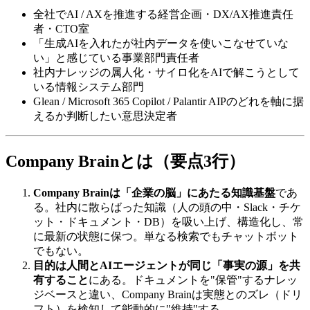
全社で​AI / AXを​推進する​経営企画・DX/AX推進責任
者・CTO室
「生成AIを​入れたが​社内データを​使いこなせていな
い」と​感じている​事業部​門責任者
社内ナレッジの​属人化・サイロ化を​AIで​解こうと​して
いる​情報システム部​門
Glean / Microsoft 365 Copilot / Palantir AIPの​どれを​軸に​据
えるか​判断したい意思決定者
Company Brainとは​​（要点3行）
Company Brainは「企業の脳」にあたる知識基盤
であ
る。​社内に​散らばった​知識​（人の​頭の​中・Slack・チケ
ット・ドキュメント・DB）を​吸い​上げ、​構造化し、​常
に​最新の​状態に​保つ。​単なる​検索でも​チャットボット
でもない。
目的は人間とAIエージェントが同じ「事実の源」を共
有すること
に​ある。​ドキュメントを​"保管"する​ナレッ
ジベースと​違い、​Company Brainは​実態との​ズレ​（ドリ
フト）を​検知して​能動的に​"維持"する。