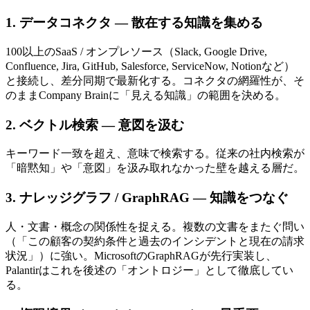
1. データコネクタ — 散在する​​知識を​​集める
100以上の​SaaS / オンプレソース​（Slack, Google Drive,
Confluence, Jira, GitHub, Salesforce, ServiceNow, Notionなど）
と​接続し、​差分同期で​最新化する。​コネクタの​網羅性が、​そ
のまま​Company Brainに​「見える​知識」の​範囲を​決める。
2. ベクトル検索 — 意図を​​汲む
キーワード一致を​超え、​意味で​検索する。​従来の​社内検索が​
「暗黙知」や​「意図」を​汲み取れなかった​壁を​越える​層だ。
3. ナレッジグラフ / GraphRAG — 知識を​​つなぐ
人・文書・概念の​関係性を​捉える。​複数の​文書を​またぐ​問い​
（​「この​顧客の​契約条件と​過去の​インシデントと​現在の​請求
状況」）に​強い。​Microsoftの​GraphRAGが​先行実装し、​
Palantirは​これを​後述の​「オントロジー」と​して​徹底してい
る。