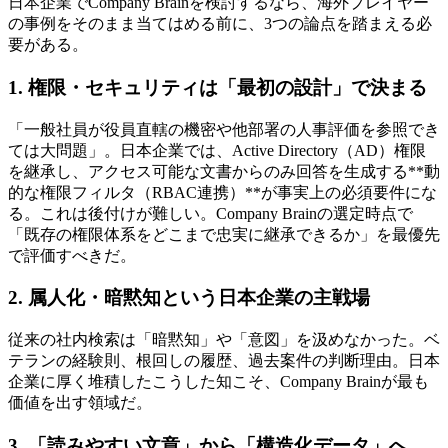
日本企業で​Company Brainを​検討するなら、​海外プレイヤー
の​事例を​そのまま​当てはめる​前に、​3つの​論点を​踏まえる​必
要が​ある。
1. 権限・セキュリティは​​「最初の​​設計」で​​決まる
「一般​社員が​役員直轄の​機密や​他部署の​人事評価を​参照でき
ては​大問題」。​日本企業では、​Active Directory​（AD）​権限
を​継承し、​アクセス可能な​文書から​のみ​回答を​生成する​**動
的な​権限フィルタ​（RBAC連携）​**が​事実上の​必須要件に​な
る。​これは​後付けが​難しい。​Company Brainの​選定時点で​
「既存の​権限体系を​どこまで​忠実に​継承できるか」を​最優先
で​評価すべきだ。
2. 属人化・暗黙知と​​いう​​日本企業の​​主戦場
従来の​社内検索は​「暗黙知」や​「意図」を​汲めなかった。​ベ
テランの​経験則、​根回しの​履歴、​過去案件の​判断理由。​日本
企業に​厚く​堆積した​こうした​知こそ、​Company Brainが​最も​
価値を​出す領域だ。
3. ​「読みやすい​​文章」から​​「構造化データ」へ