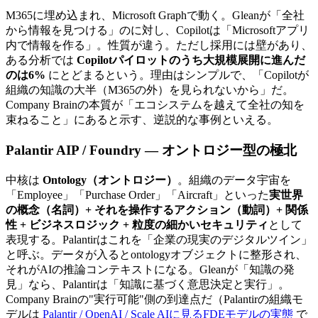
M365に​埋め込まれ、​Microsoft Graphで​動く。​Gleanが​「全社
から​情報を​見つける」のに​対し、​Copilotは​「Microsoftアプリ
内で​情報を​作る」。​性質が​違う。​ただし採用には​壁が​あり、​
ある​分析では​
Copilotパイロットのうち大規模展開に進んだ
のは6%
にとどまると​いう。​理由は​シンプルで、​「Copilotが​
組織の​知識の​大半​（M365の​外）を​見られないから」だ。​
Company Brainの​本質が​「エコシステムを​越えて​全社の​知を​
束ねる​こと」に​あると​示す、​逆説的な​事例と​いえる。
Palantir AIP / Foundry — オントロジー型の​​極北
中核は
Ontology（オントロジー）
。​組織の​データ宇宙を​
「Employee」​「Purchase Order」​「Aircraft」と​いった
実世界
の概念（名詞）+ それを操作するアクション（動詞）+ 関係
性 + ビジネスロジック + 粒度の細かいセキュリティ
と​して​
表現する。​Palantirは​これを​「企業の​現実の​デジタルツイン」
と​呼ぶ。​データが​入ると​ontologyオブジェクトに​整形され、​
それが​AIの​推論コンテキストに​なる。​Gleanが​「知識の​発
見」なら、​Palantirは​「知識に​基づく​意思決定と​実行」。​
Company Brainの​"実行可能"側の​到達点だ​（Palantirの​組織モ
デルは​
Palantir / OpenAI / Scale AIに​見る​FDEモデルの​実態
で