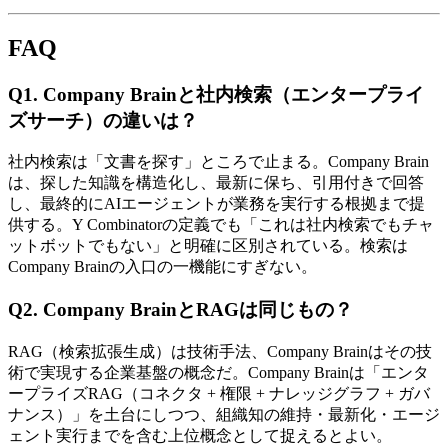
FAQ
Q1. Company Brainと​​社内検索​（エンタープライ
ズサーチ）の​​違いは？
社内検索は​「文書を​探す」​ところで​止まる。​Company Brain
は、​探した​知識を​構造化し、​最新に​保ち、​引用付きで​回答
し、​最終的に​AIエージェントが​業務を​実行する​根拠まで​提
供する。​Y Combinatorの​定義でも​「これは​社内検索でも​チャ
ットボットでもない」と​明確に​区別されている。​検索は​
Company Brainの​入口の​一機能に​すぎない。
Q2. Company Brainと​​RAGは​​同じ​​もの？
RAG​（検索拡張生成）は​技術手法、​Company Brainは​その​技
術で​実現する​企業基盤の​概念だ。​Company Brainは​「エンタ
ープライズRAG​（コネクタ + 権限 + ナレッジグラフ + ガバ
ナンス）」を​土台に​しつつ、​組織知の​維持・​最新化・エージ
ェント実行までを​含む上位概念と​して​捉えると​よい。