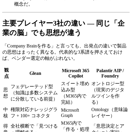
概念だ。
主要プレイヤー3社の​​違い​​ — 同じ​​「企
業の​​脳」でも​​思想が​​違う
「Company Brainを​作る」と​言っても、​出発点の​違いで​製品
の​思想は​まったく​異なる。​代表的な​3系譜を​押さえておけ
ば、​ベンダー選定の​軸が​ぶれない。
観
Microsoft 365
Palantir AIP /
Glean
Copilot
Foundry
点
スイート​埋め
オントロジー型​
フェデレーテッド型​
思
込み型​
（現実の​デジタ
（知識は​多数システム
想
（M365内で​
ルツインを​作
に​分散している​前提）
完結）
る）
中
権限対応ナレッジグラ
Ontology​（意味論
Microsoft
Graph
核
フ + 100+ コネクタ
レイヤー）
M365内で​
得
全社​横断で​「見つける​
「意思決定と​ア
「作る​・処理