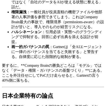
ではなく​「自社の​データを​AIが​使える​状態に​整える」
話だ。
権限漏洩
：一般​社員が​役員直轄の​機密ファイルや​他部
署の​人事評価を​参照できてしまう。​これは​Company
Brain最大の​事故で、​権限境界​（permissions-aware）の​設
計が​甘いと、​導入その​ものが​経営リスクに​なる。
ハルシネーション
：引用必須・実態への​グラウンディ
ングで​抑制する。​回答に​必ず出典を​添える​設計が​前
提。
画一的ガバナンスの罠
：Gartnerは​「全A​Iエージェント
に​一律の​ガバナンスを​当てると​失敗する」と​警告す
る。​自律度に​応じた​段階的な​統制が​要る。
要するに、​**Company Brainの​勝負どころは​「モデル」では
なく​「データ・権限・ガバナンスの​基盤づくり」​**に​ある。​
ここを​外注任せに​して​PoCだけ走らせると、​Gartnerの​言う​
40%側に​落ちる。
日本企業特有の​​論点