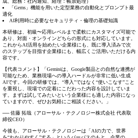
成、総務：社内通知、経理：帳票処理）
「Gems」機能を用いた定型業務の自動化とプロンプト最
適化
AI利用時に必要なセキュリティ・倫理の基礎知識
本研修は、初級〜応用レベルまで柔軟にカスタマイズ可能で
あり、対面・オンラインどちらの形式にも対応しています。
これからAI活用を始めたい企業様にも、既に導入済みで次
のステップを目指す企業様にも、幅広くご活用いただける内
容です。
【代表コメント】「Geminiは、Google製品との自然な連携が
可能なため、業務現場への導入ハードルが非常に低い生成
AIです。今回の研修では、“導入”ではなく“使いこなす”こと
を重視し、現場での定着にこだわった内容を設計していま
す。まずは試してみたいという企業様にも適した内容になっ
ていますので、ぜひお気軽にご相談ください。」
── 佐藤 拓哉（アローサル・テクノロジー株式会社 代表取
締役CEO）
今後も、アローサル・テクノロジーは「AIの力で、世界
を“わかりやすく”する」というパーパスのもと、企業の