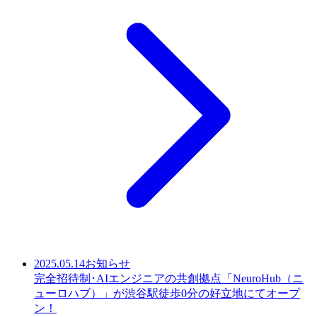
2025.05.14
お知らせ
完全招待制･AIエンジニアの共創拠点「NeuroHub（ニ
ューロハブ）」が渋谷駅徒歩0分の好立地にてオープ
ン！