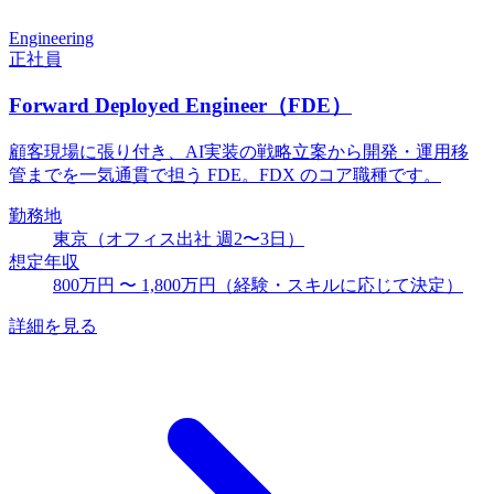
Engineering
正社員
Forward Deployed Engineer（FDE）
顧客現場に張り付き、AI実装の戦略立案から開発・運用移
管までを一気通貫で担う FDE。FDX のコア職種です。
勤務地
東京（オフィス出社 週2〜3日）
想定年収
800万円 〜 1,800万円（経験・スキルに応じて決定）
詳細を見る