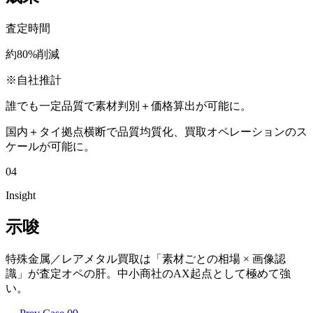
査定時間
約80%削減
※
自社推計
誰でも一定品質で素材判別＋価格算出が可能に。
国内＋タイ拠点横断で品質均質化、買取オペレーションのス
ケールが可能に。
04
Insight
示唆
特殊金属／レアメタル買取は「素材ごとの相場 × 画像認
識」が査定オペの肝。中小商社のAX起点として極めて強
い。