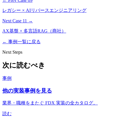
← Prev Case
09
レガシー × AIリバースエンジニアリング
Next Case
11
→
AX基盤 × 多言語RAG（商社）
← 事例一覧に戻る
Next Steps
次に読むべき
事例
他の実装事例を見る
業界・職種をまたぐ FDX 実装の全カタログ。
読む