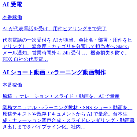
AI 受電
本番稼働
AI が代表電話を受け、用件ヒアリングまで完了
代表電話の一次受付を AI が担当。会社名・部署・用件をヒ
アリングし、緊急度・カテゴリを分類して担当者へ Slack /
メール通知。営業時間外も 24h 受付し、機会損失を防ぐ。
FDX 自社の代表電
…
AI ショート動画・eラーニング動画制作
本番稼働
原稿 → ナレーション + スライド + 動画を、AI で量産
業務マニュアル・eラーニング教材・SNS ショート動画を、
原稿テキストや既存ドキュメントから AI で量産。台本生
成・ナレーション音声合成・スライドレンダリング・動画書
き出しまでをパイプライン化。社内
…