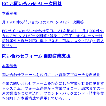
EC お問い合わせ AI 一次回答
本番稼働
月 1,200 件の問い合わせの 83% を AI が一次回答
EC サイトのお問い合わせ窓口に AI を配置し、月 1,200 件の
うち 83% を AI が一次回答 / 解決まで完了。オペレーターは
複雑案件と例外対応に集中できる。商品マスタ・FAQ・購入
履歴を
…
問い合わせフォーム 自動営業支援
本番稼働
問い合わせフォームを起点にした営業アプローチを自動化
企業の問い合わせフォームを起点にした営業活動を自動化す
るシステム。フォーム送信から営業フォロー、請求までの一
連の業務をつなぎ込む。フロント・バックエンド・請求基盤
を分離した本番構成で運用している。
…