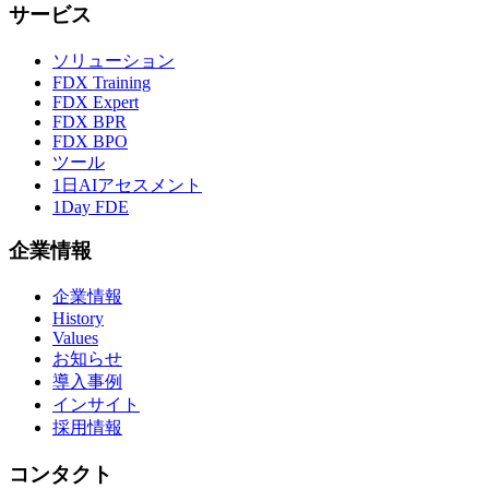
サービス
ソリューション
FDX Training
FDX Expert
FDX BPR
FDX BPO
ツール
1日AIアセスメント
1Day FDE
企業情報
企業情報
History
Values
お知らせ
導入事例
インサイト
採用情報
コンタクト