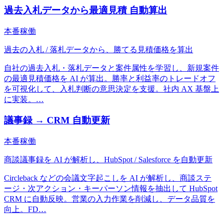
過去入札データから最適見積 自動算出
本番稼働
過去の入札 / 落札データから、勝てる見積価格を算出
自社の過去入札・落札データと案件属性を学習し、新規案件
の最適見積価格を AI が算出。勝率と利益率のトレードオフ
を可視化して、入札判断の意思決定を支援。社内 AX 基盤上
に実装。
…
議事録 → CRM 自動更新
本番稼働
商談議事録を AI が解析し、HubSpot / Salesforce を自動更新
Circleback などの会議文字起こしを AI が解析し、商談ステ
ージ・次アクション・キーパーソン情報を抽出して HubSpot
CRM に自動反映。営業の入力作業を削減し、データ品質を
向上。FD
…