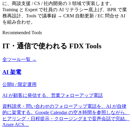
に、商談支援 / CS / 社内開発の 3 領域で実装します。
Training と Expert で社員の AI リテラシー底上げ、BPR で業
務再設計、Tools で議事録 → CRM 自動更新 / EC 問合せ AI
を組み合わせ。
Recommended Tools
IT・通信
で使われる FDX Tools
全ツール一覧 →
AI 架電
公開β / 限定運用
AI が顧客に発信する、営業フォローアップ電話
資料請求・問い合わせのフォローアップ電話を、AI が自律
的に架電する。Google Calendar の空き時間を参照しながら、
ヒアリング・日程提示・クロージングまで音声会話で完結。
Azure ACS
…