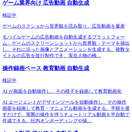
ゲーム業界向け 広告動画 自動生成
検証中
ゲームのスクショから世界観を読み取り、広告動画を量産
モバイルゲームの広告動画を自動生成するプラットフォー
ム。ゲームのスクリーンショットから世界観・テーマを抽出
し、それに沿った画像とアニメーションを生成する。複数タ
イトルの広告を並行制作でき、実在人物の検
…
操作録画ベース 教育動画 自動生成
検証中
AI が画面を自動操作し、その様子を録画して教育動画化
AI エージェントがデザインツールを自動操作し、その操作
画面を録画して教育・マニュアル動画を生成する。手順を渡
すだけで、実際の操作を伴うチュートリアル動画を半自動で
作成できる。社内オンボーディングや操
…