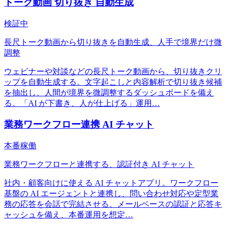
トーク動画 切り抜き 自動生成
検証中
長尺トーク動画から切り抜きを自動生成、人手で境界だけ微
調整
ウェビナーや対談などの長尺トーク動画から、切り抜きクリ
ップを自動生成する。文字起こしと内容解析で切り抜き候補
を抽出し、人間が境界を微調整するダッシュボードを備え
る。「AI が下書き、人が仕上げる」運用
…
業務ワークフロー連携 AI チャット
本番稼働
業務ワークフローと連携する、認証付き AI チャット
社内・顧客向けに使える AI チャットアプリ。ワークフロー
基盤の AI エージェントと連携し、問い合わせ対応や定型業
務の応答を会話で完結させる。メールベースの認証と応答キ
ャッシュを備え、本番運用を想定
…